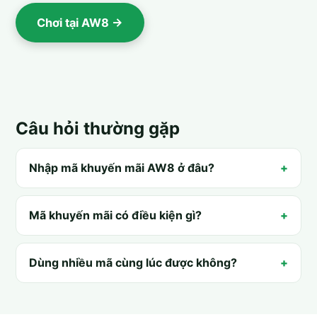
Chơi tại AW8 →
Câu hỏi thường gặp
Nhập mã khuyến mãi AW8 ở đâu?
Mã khuyến mãi có điều kiện gì?
Dùng nhiều mã cùng lúc được không?